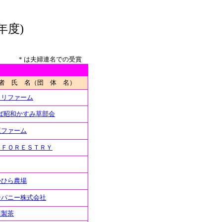
年度)
* は夫婦連名での受賞
者 氏 名（団 体 名）
カリファーム
ば昭和かすみ草部会
王ファーム
－ＦＯＲＥＳＴＲＹ
かひら農場
ンパニー株式会社
川製茶