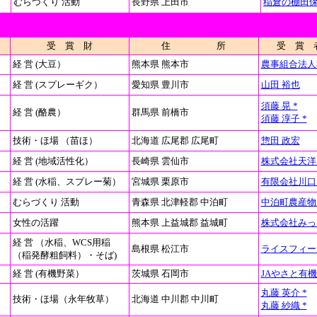
むらづくり 活動
長野県 上田市
稲倉の棚田
受 賞 財
住 所
受 賞 
経 営 (大豆）
熊本県 熊本市
農事組合法人
経 営 (スプレーギク）
愛知県 豊川市
山田 裕也
須藤 晃 *
経 営 (酪農）
群馬県 前橋市
須藤 淳子 *
技術・ほ場 （苗ほ）
北海道 広尾郡 広尾町
惣田 政宏
経 営 (地域活性化）
長崎県 雲仙市
株式会社天洋
経 営 (水稲、スプレー菊）
宮城県 栗原市
有限会社川口
むらづくり 活動
青森県 北津軽郡 中泊町
中泊町農産物
女性の活躍
熊本県 上益城郡 益城町
株式会社みっ
経 営 （水稲、WCS用稲
島根県 松江市
ライスフィー
（稲発酵粗飼料）・そば)
経 営 (有機野菜）
茨城県 石岡市
JAやさと有
丸藤 英介 *
技術・ほ場（永年牧草）
北海道 中川郡 中川町
丸藤 紗織 *