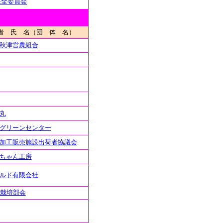
保全委員会
者 氏 名（団 体 名）
秋津営農組合
丸
グリーンセンター
加工販売施設出荷者協議会
ちゃん工房
ルド有限会社
機栽培部会