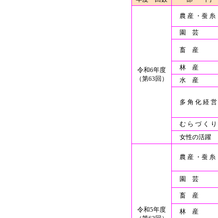
農 産 ・蚕 糸
園 芸
畜 産
林 産
令和6年度
（第63回）
水 産
多 角 化 経 営
む ら づ く り
女性の活躍
農 産 ・蚕 糸
園 芸
畜 産
令和5年度
林 産