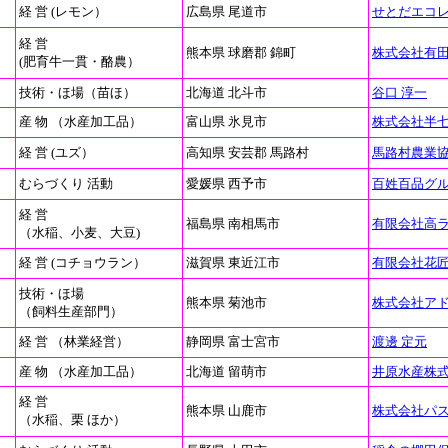
経 営 (レモン）
広島県 尾道市
せとだエコ
経 営
熊本県 球磨郡 錦町
株式会社有
(肥育牛一貫・酪農）
技術・ほ場（苗ほ）
北海道 北斗市
谷口 淳一
産 物 （水産加工品）
富山県 氷見市
株式会社半
経 営 (ユズ）
高知県 安芸郡 馬路村
馬路村農業
むらづくり 活動
愛媛県 西予市
百姓百品グ
経 営
福島県 南相馬市
有限会社高
（水稲、小麦、大豆)
経 営 (コチョウラン）
滋賀県 東近江市
有限会社花
技術・ほ場
熊本県 菊池市
株式会社ア
（飼料生産部門）
経 営 （林業経営）
静岡県 富士宮市
渡邊 定元
産 物 （水産加工品）
北海道 留萌市
井原水産株
経 営
熊本県 山鹿市
株式会社パ
（水稲、栗 ほか）