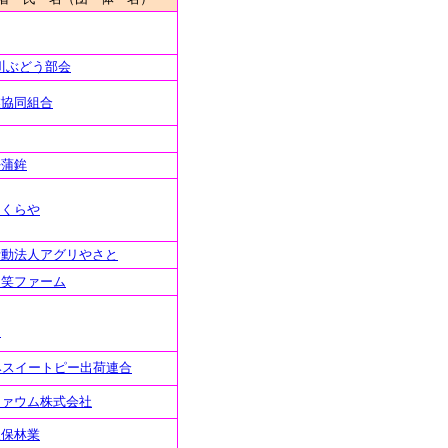
川ぶどう部会
業協同組合
好蒲鉾
まくらや
活動法人アグリやさと
々笑ファーム
*
みスイートピー出荷連合
ファウム株式会社
久保林業