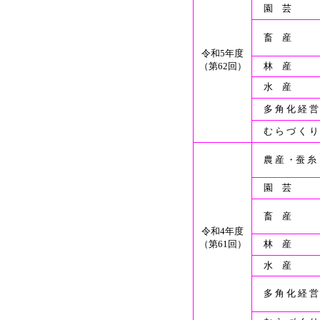
園 芸
畜 産
令和5年度
（第62回）
林 産
水 産
多 角 化 経 営
む ら づ く り
農 産 ・蚕 糸
園 芸
畜 産
令和4年度
（第61回）
林 産
水 産
多 角 化 経 営