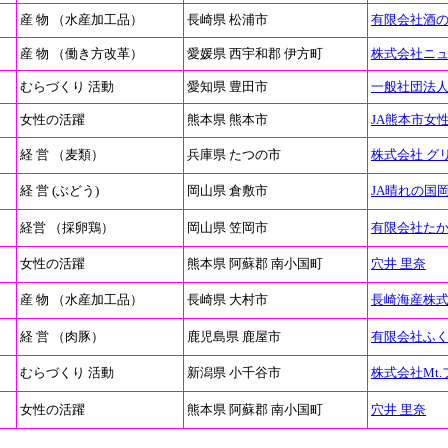
産 物 （水産加工品）
長崎県 松浦市
有限会社酒
産 物 （働き方改革）
愛媛県 西宇和郡 伊方町
株式会社ニ
むらづくり 活動
愛知県 豊田市
一般社団法
女性の活躍
熊本県 熊本市
JA熊本市女
経 営 （麦類）
兵庫県 たつの市
株式会社 グ
経 営 (ぶどう)
岡山県 倉敷市
JA晴れの国
経営 （採卵鶏）
岡山県 笠岡市
有限会社た
女性の活躍
熊本県 阿蘇郡 南小国町
穴井 里奈
産 物 （水産加工品）
長崎県 大村市
長崎海産株
経 営 （肉豚）
鹿児島県 鹿屋市
有限会社ふ
むらづくり 活動
新潟県 小千谷市
株式会社Mt
女性の活躍
熊本県 阿蘇郡 南小国町
穴井 里奈