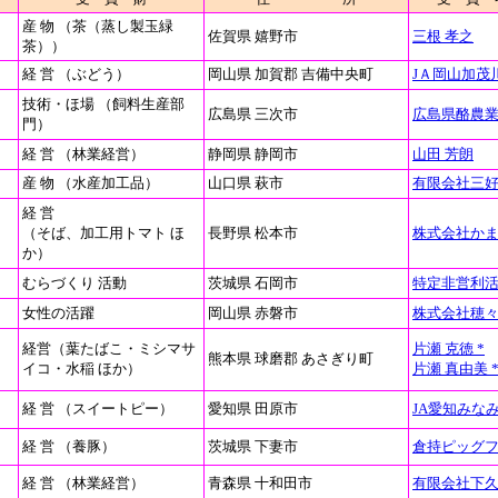
産 物 （茶（蒸し製玉緑
佐賀県 嬉野市
三根 孝之
茶））
経 営 （ぶどう）
岡山県 加賀郡 吉備中央町
JＡ岡山加茂
技術・ほ場 （飼料生産部
広島県 三次市
広島県酪農
門）
経 営 （林業経営）
静岡県 静岡市
山田 芳朗
産 物 （水産加工品）
山口県 萩市
有限会社三
経 営
（そば、加工用トマト ほ
長野県 松本市
株式会社か
か）
むらづくり 活動
茨城県 石岡市
特定非営利
女性の活躍
岡山県 赤磐市
株式会社穂
経営（葉たばこ・ミシマサ
片瀬 克徳 *
熊本県 球磨郡 あさぎり町
イコ・水稲 ほか）
片瀬 真由美 
経 営 （スイートピー）
愛知県 田原市
JA愛知みな
経 営 （養豚）
茨城県 下妻市
倉持ピッグ
経 営 （林業経営）
青森県 十和田市
有限会社下