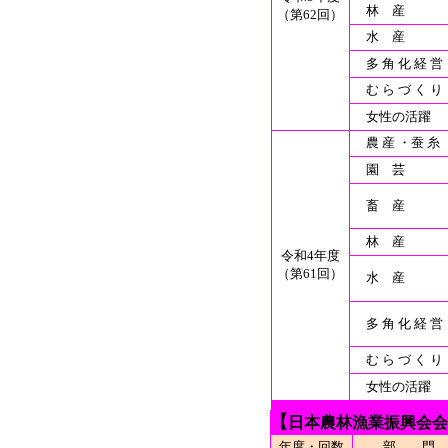
林 産
（第62回）
水 産
多 角 化 経 営
む ら づ く り
女性の活躍
農 産 ・蚕 糸
園 芸
畜 産
林 産
令和4年度
（第61回）
水 産
多 角 化 経 営
む ら づ く り
女性の活躍
【
日本農林漁業振興会会
年度・回数
部 門