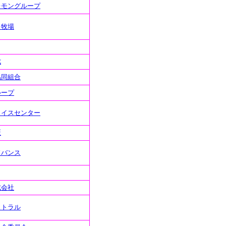
レモングループ
田牧場
七
協同組合
ループ
ライスセンター
匠
ドバンス
式会社
ストラル