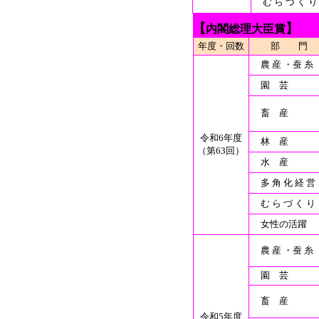
む ら づ く り
【
】
内閣総理大臣賞
年度・回数
部 門
農 産 ・蚕 糸
園 芸
畜 産
令和6年度
林 産
（第63回）
水 産
多 角 化 経 営
む ら づ く り
女性の活躍
農 産 ・蚕 糸
園 芸
畜 産
令和5年度