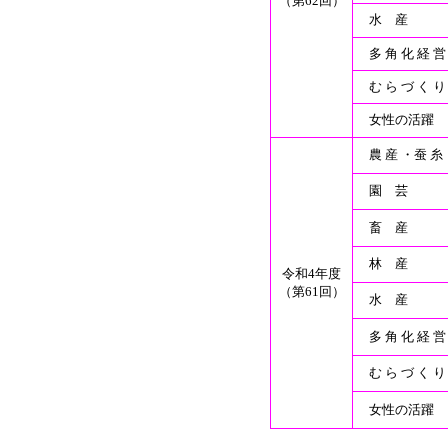
（第62回）
水 産
多 角 化 経 営
む ら づ く り
女性の活躍
農 産 ・蚕 糸
園 芸
畜 産
林 産
令和4年度
（第61回）
水 産
多 角 化 経 営
む ら づ く り
女性の活躍