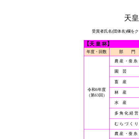
天皇
受賞者氏名(団体名)欄をク
【
】
天 皇 杯
年度・回数
部 門
農 産 ・蚕 糸
園 芸
畜 産
令和6年度
林 産
（第63回）
水 産
多 角 化 経 営
む ら づ く り
農 産 ・蚕 糸