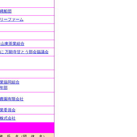
縄船団
リーファーム
 山東茶業組合
くに 万願寺甘とう部会協議会
業協同組合
年部
農園有限会社
業委員会
株式会社
者 氏 名（団 体 名）