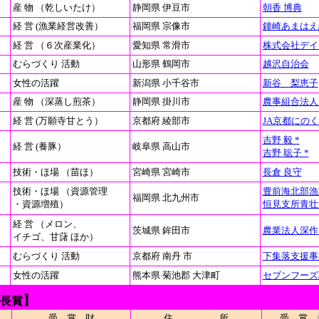
産 物 （乾しいたけ）
静岡県 伊豆市
朝香 博典
経 営 (漁業経営改善）
福岡県 宗像市
鐘崎あまはえ
経 営 （６次産業化）
愛知県 常滑市
株式会社デイ
むらづくり 活動
山形県 鶴岡市
越沢自治会
女性の活躍
新潟県 小千谷市
新谷 梨恵子
産 物 （深蒸し煎茶）
静岡県 掛川市
農事組合法人
経 営 (万願寺甘とう）
京都府 綾部市
JA京都にの
吉野 毅 *
経 営 (養豚）
岐阜県 高山市
吉野 聡子 *
技術・ほ場 （苗ほ）
宮崎県 宮崎市
長倉 良守
技術・ほ場 （資源管理
豊前海北部漁
福岡県 北九州市
・資源増殖）
恒見支所青壮
経 営 （メロン、
茨城県 鉾田市
農業法人深作
イチゴ、甘藷 ほか）
むらづくり 活動
京都府 南丹 市
下集落支援事
女性の活躍
熊本県 菊池郡 大津町
セブンフーズ
】
長賞
受 賞 財
住 所
受 賞 