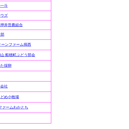
の一斗
ュウズ
人押井営農組合
性部
リーンファーム揖西
岡山 船穂町ぶどう部会
かた採卵
式会社
くどめ小牧場
.ファームわかとち