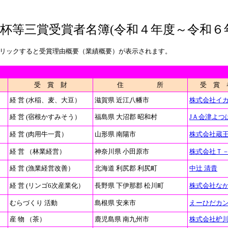
杯等三賞受賞者名簿(令和４年度～令和６
リックすると受賞理由概要（業績概要）が表示されます。
受 賞 財
住 所
受 賞 
経 営 (水稲、麦、大豆）
滋賀県 近江八幡市
株式会社イ
経 営 (宿根かすみそう）
福島県 大沼郡 昭和村
JＡ会津よつ
経 営 (肉用牛一貫）
山形県 南陽市
株式会社蔵
経 営 （林業経営）
神奈川県 小田原市
株式会社Ｔ
経 営 (漁業経営改善）
北海道 利尻郡 利尻町
中辻 清貴
経 営 (リンゴ6次産業化）
長野県 下伊那郡 松川町
株式会社な
むらづくり 活動
島根県 安来市
えーひだカ
産 物 （茶）
鹿児島県 南九州市
株式会社枦